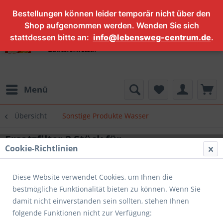
Bestellungen können leider temporär nicht über den
Shop aufgenommen werden. Wenden Sie sich
stattdessen bitte an:
info@lebensweg-centrum.de
.
Menü
Übersicht
Sonstige Produkte Wasser
Ersatzfilter 2 Stück für
Cookie-Richtlinien
Filterwasserflasche Water Vitalis
Diese Website verwendet Cookies, um Ihnen die
bestmögliche Funktionalität bieten zu können. Wenn Sie
damit nicht einverstanden sein sollten, stehen Ihnen
folgende Funktionen nicht zur Verfügung: