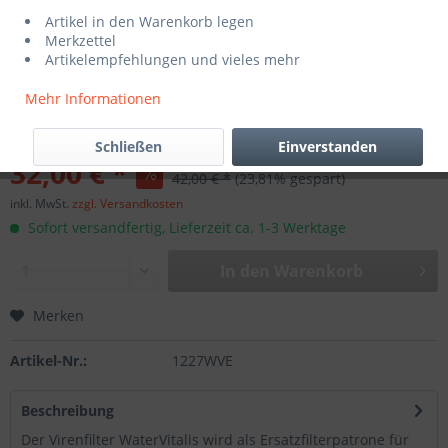
Artikel in den Warenkorb legen
Merkzettel
Artikelempfehlungen und vieles mehr
Mehr Informationen
Schließen
Einverstanden
32,00 € *
42,00 € *
(23,81% gespart)
inkl. MwSt.
zzgl. Versandkosten
Sofort versandfertig, Lieferzeit ca. 1-3 Werktage
In den
Warenkorb
Merken
Artikel-Nr.:
1227WVE
Beschreibung
Der Virenfilter WaterVitalis wird als Ersatzfilterpatrone für