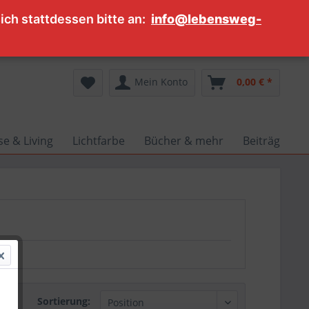
ch stattdessen bitte an:
info@lebensweg-
Service/Hilfe
Mein Konto
0,00 € *
e & Living
Lichtfarbe
Bücher & mehr
Beiträge
Sortierung: