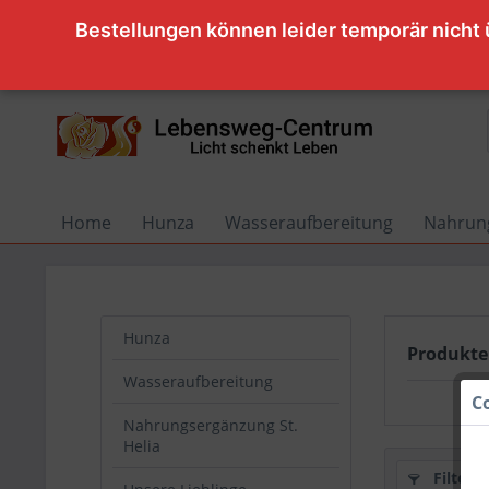
Bestellungen können leider temporär nicht
Home
Hunza
Wasseraufbereitung
Nahrung
Hunza
Produkte 
Wasseraufbereitung
C
Nahrungsergänzung St.
Helia
Filtern