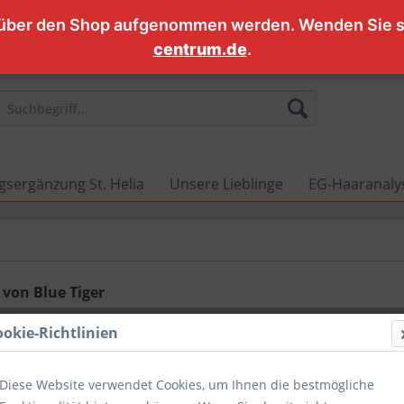
 über den Shop aufgenommen werden. Wenden Sie si
centrum.de
.
sergänzung St. Helia
Unsere Lieblinge
EG-Haaranalys
von Blue Tiger
ookie-Richtlinien
Diese Website verwendet Cookies, um Ihnen die bestmögliche