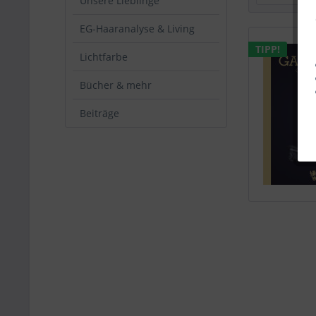
Unsere Lieblinge
EG-Haaranalyse & Living
TIPP!
Lichtfarbe
Bücher & mehr
Beiträge