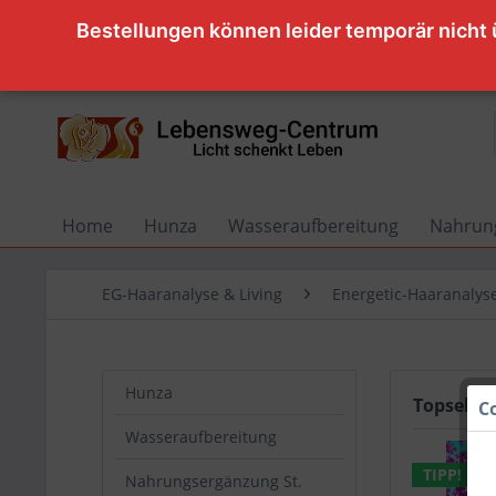
Bestellungen können leider temporär nicht
Home
Hunza
Wasseraufbereitung
Nahrung
EG-Haaranalyse & Living
Energetic-Haaranalys
Hunza
Topseller
C
Wasseraufbereitung
TIPP!
Nahrungsergänzung St.