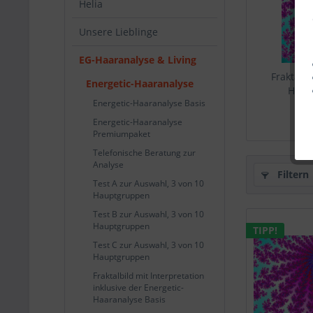
Helia
Unsere Lieblinge
EG-Haaranalyse & Living
Fraktalbi
Energetic-Haaranalyse
Haara
Energetic-Haaranalyse Basis
Energetic-Haaranalyse
Premiumpaket
Telefonische Beratung zur
Analyse
Filtern
Test A zur Auswahl, 3 von 10
Hauptgruppen
Test B zur Auswahl, 3 von 10
Hauptgruppen
TIPP!
Test C zur Auswahl, 3 von 10
Hauptgruppen
Fraktalbild mit Interpretation
inklusive der Energetic-
Haaranalyse Basis