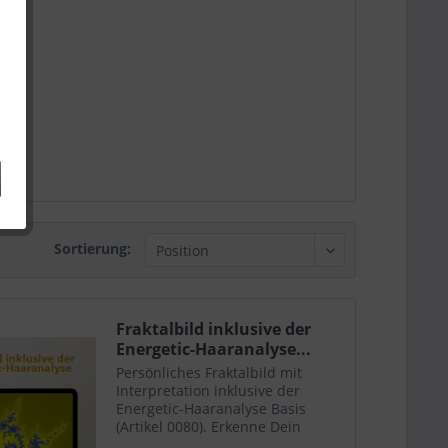
Sortierung:
Fraktalbild inklusive der
Energetic-Haaranalyse...
Persönliches Fraktalbild mit
Interpretation inklusive der
Energetic-Haaranalyse Basis
(Artikel 0080). Erkenne Dein
inneres Muster – und Dein