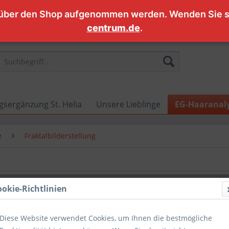
 über den Shop aufgenommen werden. Wenden Sie si
centrum.de
.
sergänzung St. Helia
Unsere Lieblinge
EG-Haaranaly
e
Fraktalbilderstellung
ookie-Richtlinien
Diese Website verwendet Cookies, um Ihnen die bestmögliche