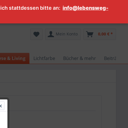
ch stattdessen bitte an:
info@lebensweg-
Service/Hilfe
Mein Konto
0,00 € *
se & Living
Lichtfarbe
Bücher & mehr
Beiträge