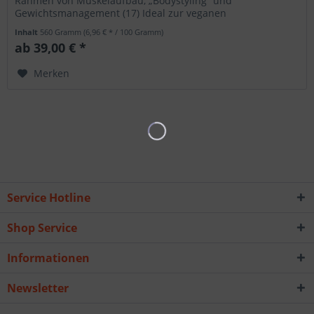
Rahmen von Muskelaufbau, „Bodystyling“ und
Gewichtsmanagement (17) Ideal zur veganen
Eiweissversorgung Wenn es Eiweiss, aber kein...
Inhalt
560 Gramm
(6,96 € * / 100 Gramm)
ab 39,00 € *
Merken
Service Hotline
Shop Service
Informationen
Newsletter