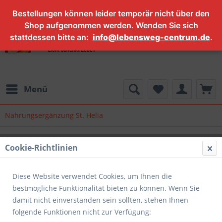
Bestellungen können leider temporär nicht über den
Shop aufgenommen werden. Wenden Sie sich
stattdessen bitte an:
info@lebensweg-centrum.de
.
Menü
Nahrungsergänzung St. Helia
Cookie-Richtlinien
Nahrungsergänzung
Gesunde Ernährung ist eine Grundlage von körperlicher
Diese Website verwendet Cookies, um Ihnen die
Fitness. Wir sind uns sicher, dass die Trennung
bestmögliche Funktionalität bieten zu können. Wenn Sie
unterschiedlicher Heilansätze der Vergangenheit
damit nicht einverstanden sein sollten, stehen Ihnen
angehört. Stattdessen nutzen wir alte...
mehr erfahren »
folgende Funktionen nicht zur Verfügung: