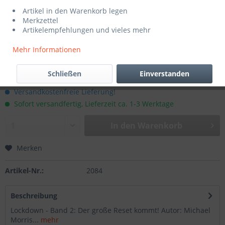
Artikel in den Warenkorb legen
Merkzettel
Artikelempfehlungen und vieles mehr
Mehr Informationen
21,00 € *
Schließen
Einverstanden
inkl. MwSt.
zzgl. Versandkosten
Versandkostenfreie Lieferung!
Sofort versandfertig, Lieferzeit ca. 1-3 Werktage
In den
Warenkorb
Merken
Artikel-Nr.:
2084
Beschreibung
Lockdown - Band 2: Der große Reset kommt! Autor: Michael
Morris...
mehr