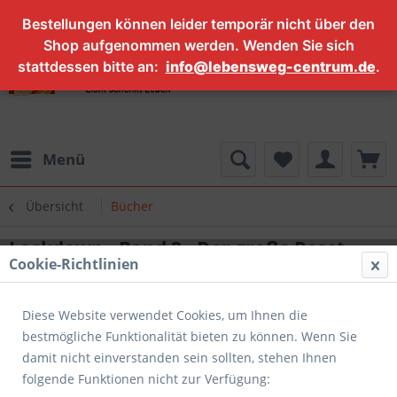
Bestellungen können leider temporär nicht über den
Shop aufgenommen werden. Wenden Sie sich
stattdessen bitte an:
info@lebensweg-centrum.de
.
Menü
Übersicht
Bücher
Lockdown - Band 2 - Der große Reset
Cookie-Richtlinien
kommt!
Diese Website verwendet Cookies, um Ihnen die
bestmögliche Funktionalität bieten zu können. Wenn Sie
damit nicht einverstanden sein sollten, stehen Ihnen
folgende Funktionen nicht zur Verfügung: