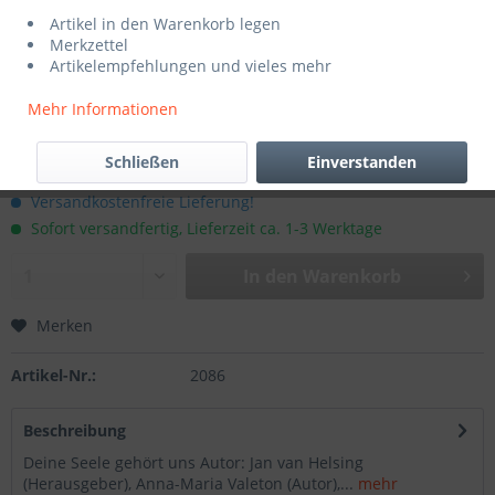
Artikel in den Warenkorb legen
Merkzettel
Artikelempfehlungen und vieles mehr
Mehr Informationen
19,00 € *
Schließen
Einverstanden
inkl. MwSt.
zzgl. Versandkosten
Versandkostenfreie Lieferung!
Sofort versandfertig, Lieferzeit ca. 1-3 Werktage
In den
Warenkorb
Merken
Artikel-Nr.:
2086
Beschreibung
Deine Seele gehört uns Autor: Jan van Helsing
(Herausgeber), Anna-Maria Valeton (Autor),...
mehr