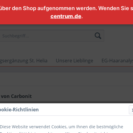
 über den Shop aufgenommen werden. Wenden Sie si
centrum.de
.
sergänzung St. Helia
Unsere Lieblinge
EG-Haaranalys
 von Carbonit
ookie-Richtlinien
Diese Website verwendet Cookies, um Ihnen die bestmögliche