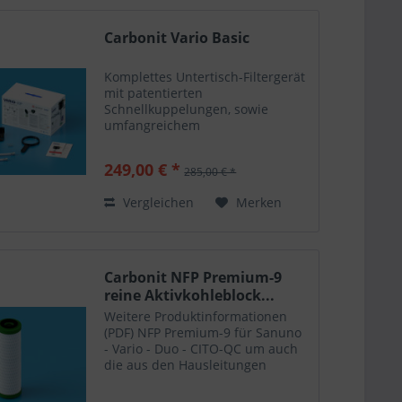
Carbonit Vario Basic
Komplettes Untertisch-Filtergerät
mit patentierten
Schnellkuppelungen, sowie
umfangreichem
Installationsmaterial wie T-Stück,
Absperrventil, Edelstahl-
249,00 € *
285,00 € *
Flexschläuche, Wandhalterung
und Dichtungen. • Zum direkten
Vergleichen
Merken
Einbau zwischen...
Carbonit NFP Premium-9
reine Aktivkohleblock...
Weitere Produktinformationen
(PDF) NFP Premium-9 für Sanuno
- Vario - Duo - CITO-QC um auch
die aus den Hausleitungen
entstehenden Anreicherungen
des Trinkwassers mit z.B. Blei