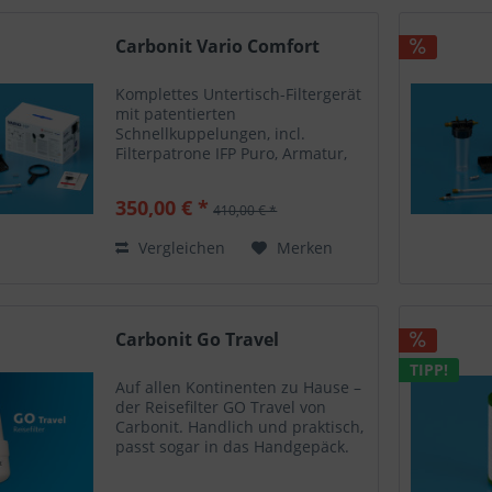
Carbonit Vario Comfort
Komplettes Untertisch-Filtergerät
mit patentierten
Schnellkuppelungen, incl.
Filterpatrone IFP Puro, Armatur,
sowie umfangreichem
Installationsmaterial wie T-Stück,
350,00 € *
410,00 € *
Absperrventil, Edelstahl-
Flexschläuche, Wandhalterung
Vergleichen
Merken
und Dichtungen....
Carbonit Go Travel
TIPP!
Auf allen Kontinenten zu Hause –
der Reisefilter GO Travel von
Carbonit. Handlich und praktisch,
passt sogar in das Handgepäck.
Der normierte Anschluss lässt
sich an alle