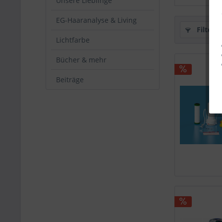
Unsere Lieblinge
EG-Haaranalyse & Living
Filtern
Lichtfarbe
Bücher & mehr
Beiträge