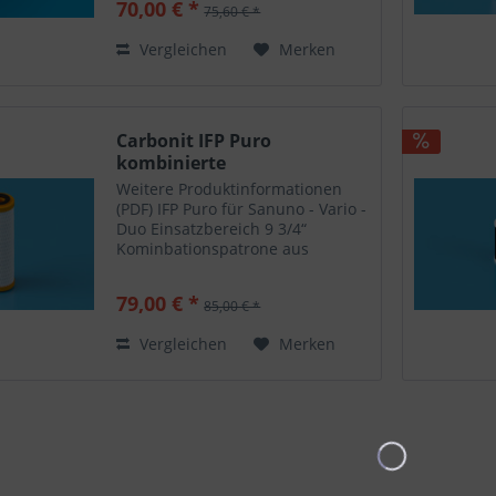
70,00 € *
75,60 € *
Standardwasserhähne
anschrauben - incl. Filterpatrone
Vergleichen
Merken
RFP GO....
Carbonit IFP Puro
kombinierte
Aktivkohleblock -...
Weitere Produktinformationen
(PDF) IFP Puro für Sanuno - Vario -
Duo Einsatzbereich 9 3/4“
Kominbationspatrone aus
Aktivkohle und axial integrierter
Kapillarmembran. Ausgezeichnet
79,00 € *
85,00 € *
mit dem Innovationspreis
Sachsen-Anhalt 2002. Der hohe...
Vergleichen
Merken