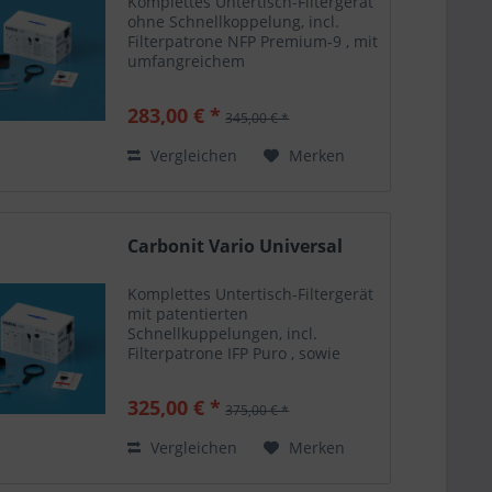
Komplettes Untertisch-Filtergerät
ohne Schnellkoppelung, incl.
Filterpatrone NFP Premium-9 , mit
umfangreichem
Installationsmaterial wie T-Stück,
Absperrventil, Edelstahl-
283,00 € *
345,00 € *
Flexschläuche mit
Verschraubung, Wandhalterung
Vergleichen
Merken
und Dichtungen....
Carbonit Vario Universal
Komplettes Untertisch-Filtergerät
mit patentierten
Schnellkuppelungen, incl.
Filterpatrone IFP Puro , sowie
umfangreichem
Installationsmaterial wie T-Stück,
325,00 € *
375,00 € *
Absperrventil, Edelstahl-
Flexschläuche, Wandhalterung
Vergleichen
Merken
und Dichtungen....