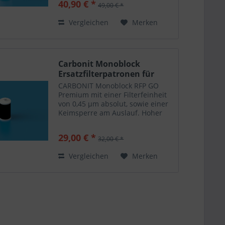
40,90 € *
49,00 € *
oder Kupfer zu entnehmen,
empfehlen wir den Einsatz der...
Vergleichen
Merken
Carbonit Monoblock
Ersatzfilterpatronen für
RFP...
CARBONIT Monoblock RFP GO
Premium mit einer Filterfeinheit
von 0,45 µm absolut, sowie einer
Keimsperre am Auslauf. Hoher
Schutz vor Bakterien,
Schwermetallen, Pestiziden,
29,00 € *
32,00 € *
polaren Pestiziden und
Arzneimittelrückständen. Dieser
Vergleichen
Merken
Blockfilter...