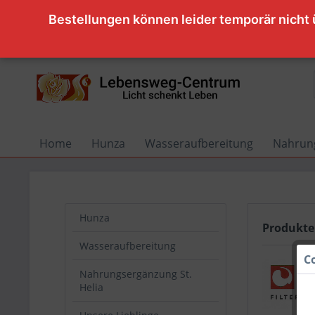
Bestellungen können leider temporär nicht
Home
Hunza
Wasseraufbereitung
Nahrung
Hunza
Produkte
Wasseraufbereitung
C
Nahrungsergänzung St.
Helia