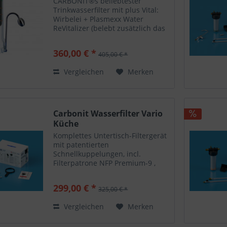
CARBONIT®s beliebtester
Trinkwasserfilter mit plus Vital:
Wirbelei + Plasmexx Water
ReVitalizer (belebt zusätzlich das
Wasser): preiswert, schnell
installiert, handlich, flexibel und
360,00 € *
405,00 € *
natürlich 100% CARBONIT®-
Qualität. Einfach das...
Vergleichen
Merken
Carbonit Wasserfilter Vario
Küche
Komplettes Untertisch-Filtergerät
mit patentierten
Schnellkuppelungen, incl.
Filterpatrone NFP Premium-9 ,
sowie umfangreichem
Installationsmaterial wie T-Stück,
299,00 € *
325,00 € *
Absperrventil, Edelstahl-
Flexschläuche, Wandhalterung
Vergleichen
Merken
und Dichtungen....