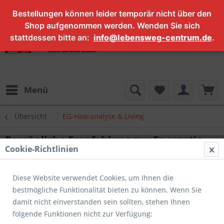
Bestellungen können leider temporär nicht über den
Shop aufgenommen werden. Wenden Sie sich
stattdessen bitte an:
info@lebensweg-centrum.de
.
Menü
Übersicht
EG-Haaranalyse & Living
Persönliche Empfehlung zur Energetic-
Cookie-Richtlinien
Haaranalyse Basic
Diese Website verwendet Cookies, um Ihnen die
bestmögliche Funktionalität bieten zu können. Wenn Sie
damit nicht einverstanden sein sollten, stehen Ihnen
folgende Funktionen nicht zur Verfügung: