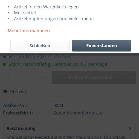
Artikel in den Warenkorb legen
Merkzettel
Artikelempfehlungen und vieles mehr
Mehr Informationen
15,00 € *
Schließen
Einverstanden
inkl. MwSt.
zzgl. Versandkosten
Versandkostenfreie Lieferung!
Sofort versandfertig, Lieferzeit ca. 1-3 Werktage
In den
Warenkorb
Merken
Artikel-Nr.:
0084
Freitextfeld 1:
Super Kennenlernpreis
Beschreibung
Energetische Bewertung & 4-Wochenplan auf Grundlage