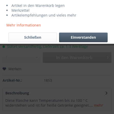
Artikel in den Warenkorb legen
Merkzettel
Artikelempfehlungen und vieles mehr
Mehr Informationen
35,90 € *
Schließen
Einverstanden
inkl. MwSt.
zzgl. Versandkosten
Sofort versandfertig, Lieferzeit ca. 1-3 Werktage
In den
Warenkorb
Merken
Artikel-Nr.:
1853
Beschreibung
Diese Flasche kann Temperaturen bis zu 100 ° C
widerstehen und ist für heiße Getränke geeignet....
mehr