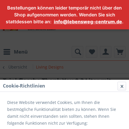
Bestellungen können leider temporär nicht über den
Shop aufgenommen werden. Wenden Sie sich
stattdessen bitte an:
info@lebensweg-centrum.de
.
Menü
Übersicht
Living Designs
Trinkflasche Thank You 0,3 Liter mit
Cookie-Richtlinien
Blume des Lebens
Diese Website verwendet Cookies, um Ihnen die
bestmögliche Funktionalität bieten zu können. Wenn Sie
damit nicht einverstanden sein sollten, stehen Ihnen
folgende Funktionen nicht zur Verfügung: