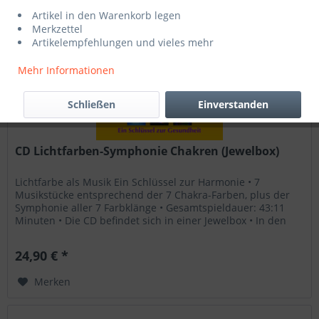
Artikel in den Warenkorb legen
Merkzettel
Artikelempfehlungen und vieles mehr
Mehr Informationen
Schließen
Einverstanden
CD Lichtfarben-Symphonie Chakren (Jewelbox)
Lichtfarbe als Musik Ein Schlüssel zur Harmonie • 7
Musikstücke entsprechend der 7 Chakra-Farben, plus der
Symphonie aller 7 Farbklänge • Gesamtspieldauer: 43:11
Minuten • Die CD befindet sich in einer Jewelbox • In den
beiliegenden...
24,90 € *
Merken