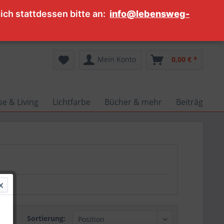
ch stattdessen bitte an:
info@lebensweg-
Service/Hilfe
Mein Konto
0,00 € *
e & Living
Lichtfarbe
Bücher & mehr
Beiträge
Sortierung: