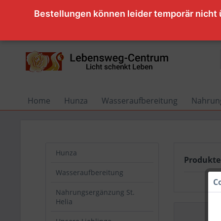
Bestellungen können leider temporär nicht
Home
Hunza
Wasseraufbereitung
Nahrung
Hunza
Produkte 
Wasseraufbereitung
C
Nahrungsergänzung St.
Helia