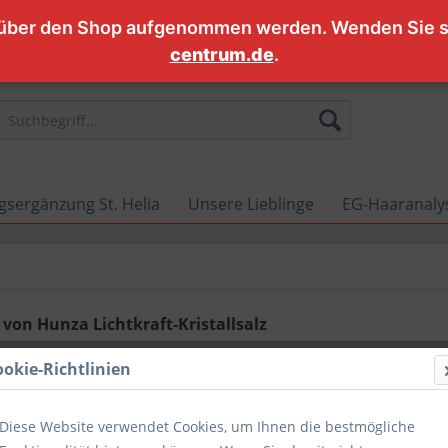
 über den Shop aufgenommen werden. Wenden Sie si
centrum.de
.
sergänzung St. Helia
Unsere Lieblinge
EG-Haaranalys
von Hunza Lichtkraft-Kristallsalz
ookie-Richtlinien
Diese Website verwendet Cookies, um Ihnen die bestmögliche