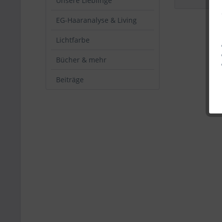
Unsere Lieblinge
EG-Haaranalyse & Living
Lichtfarbe
Bücher & mehr
Beiträge