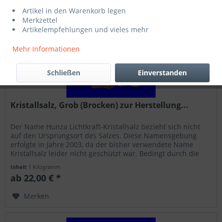
Artikel in den Warenkorb legen
Merkzettel
Artikelempfehlungen und vieles mehr
Mehr Informationen
Schließen
Einverstanden
Kristallsalz, Grob (Brocken) zur Herstellung...
Der Name Hunza Lichtkraft-Kristallsalz bezieht sich nicht
auf den Ursprungsort des Salzes. Diese Namensgebung
erfolgte in Jahre 2003, da der bisher verwendete Name
Kristallsalz leider nicht geschützt war. Bedingt durch die
Überschwemmung...
Inhalt
1 Kilogramm
ab 22,00 € *
Merken