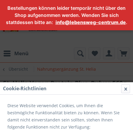
Bestellungen können leider temporär nicht über den
Shop aufgenommen werden. Wenden Sie sich
stattdessen bitte an:
info@lebensweg-centrum.de
.
Menü
Übersicht
Nahrungsergänzung St. Helia
St. Helia Vegan Protein Plus, Pulver 560g
Cookie-Richtlinien
Diese Website verwendet Cookies, um Ihnen die
bestmögliche Funktionalität bieten zu können. Wenn Sie
damit nicht einverstanden sein sollten, stehen Ihnen
folgende Funktionen nicht zur Verfügung: