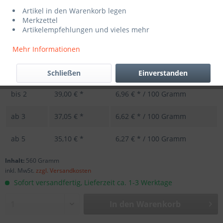
Artikel in den Warenkorb legen
Merkzettel
Artikelempfehlungen und vieles mehr
Mehr Informationen
Schließen
Einverstanden
Menge
Stückpreis
Grundpreis
bis
2
39,00 € *
6,96 € * / 100 Gramm
ab
3
37,05 € *
6,62 € * / 100 Gramm
ab
5
35,10 € *
6,27 € * / 100 Gramm
Inhalt:
560 Gramm
inkl. MwSt.
zzgl. Versandkosten
Sofort versandfertig, Lieferzeit ca. 1-3 Werktage
In den
Warenkorb