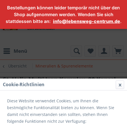
Bestellungen können leider temporär nicht über den
Shop aufgenommen werden. Wenden Sie sich
stattdessen bitte an:
info@lebensweg-centrum.de
.
Menü
Übersicht
Mineralien & Spurenelemente
St. Helia Multi Iron Komplex, 90 Kapsel,
Cookie-Richtlinien
vegan
Diese Website verwendet Cookies, um Ihnen die
bestmögliche Funktionalität bieten zu können. Wenn Sie
damit nicht einverstanden sein sollten, stehen Ihnen
folgende Funktionen nicht zur Verfügung: