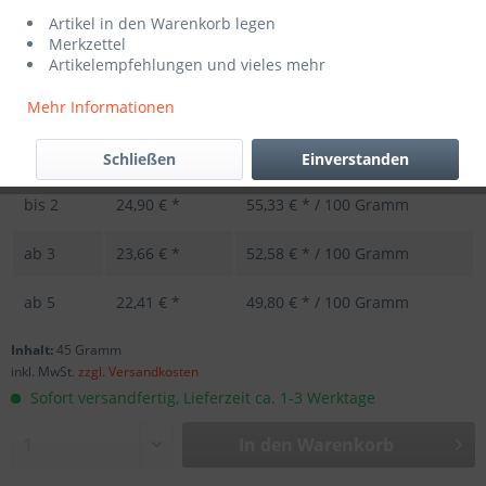
Artikel in den Warenkorb legen
Merkzettel
Artikelempfehlungen und vieles mehr
Mehr Informationen
Schließen
Einverstanden
Menge
Stückpreis
Grundpreis
bis
2
24,90 € *
55,33 € * / 100 Gramm
ab
3
23,66 € *
52,58 € * / 100 Gramm
ab
5
22,41 € *
49,80 € * / 100 Gramm
Inhalt:
45 Gramm
inkl. MwSt.
zzgl. Versandkosten
Sofort versandfertig, Lieferzeit ca. 1-3 Werktage
In den
Warenkorb