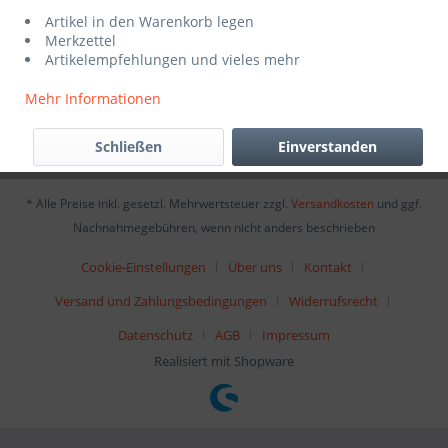
Service Hotline
Artikel in den Warenkorb legen
Merkzettel
Artikelempfehlungen und vieles mehr
Shop Service
Mehr Informationen
Informationen
Schließen
Einverstanden
Newsletter
* Alle Preise inkl. gesetzl. Mehrwertsteuer zzgl.
Versandkosten
und ggf.
Nachnahmegebühren, wenn nicht anders beschrieben
Cookie-Einstellungen
Über uns
Kontakt
Versand und Zahlungsbedingungen
Widerrufsrecht
Datenschutz
AGB
Impressum
Realisiert mit Shopware