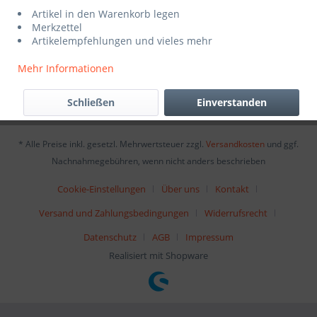
Service Hotline
Artikel in den Warenkorb legen
Merkzettel
Artikelempfehlungen und vieles mehr
Shop Service
Mehr Informationen
Informationen
Schließen
Einverstanden
Newsletter
* Alle Preise inkl. gesetzl. Mehrwertsteuer zzgl.
Versandkosten
und ggf.
Nachnahmegebühren, wenn nicht anders beschrieben
Cookie-Einstellungen
Über uns
Kontakt
Versand und Zahlungsbedingungen
Widerrufsrecht
Datenschutz
AGB
Impressum
Realisiert mit Shopware