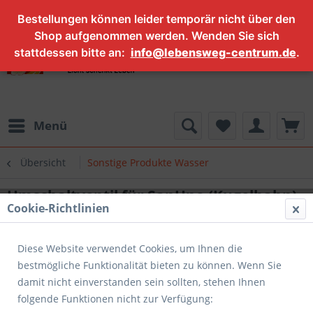
Bestellungen können leider temporär nicht über den
Shop aufgenommen werden. Wenden Sie sich
stattdessen bitte an:
info@lebensweg-centrum.de
.
Menü
Übersicht
Sonstige Produkte Wasser
Umschaltventil für SanUno (Kugelhahn)
Cookie-Richtlinien
Diese Website verwendet Cookies, um Ihnen die
bestmögliche Funktionalität bieten zu können. Wenn Sie
damit nicht einverstanden sein sollten, stehen Ihnen
folgende Funktionen nicht zur Verfügung: