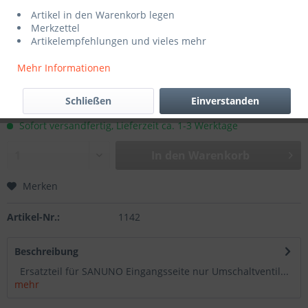
Artikel in den Warenkorb legen
Merkzettel
Artikelempfehlungen und vieles mehr
Mehr Informationen
21,00 € *
Schließen
Einverstanden
inkl. MwSt.
zzgl. Versandkosten
Sofort versandfertig, Lieferzeit ca. 1-3 Werktage
In den
Warenkorb
Merken
Artikel-Nr.:
1142
Beschreibung
Ersatzteil für SANUNO Eingangsseite nur Umschaltventil...
mehr