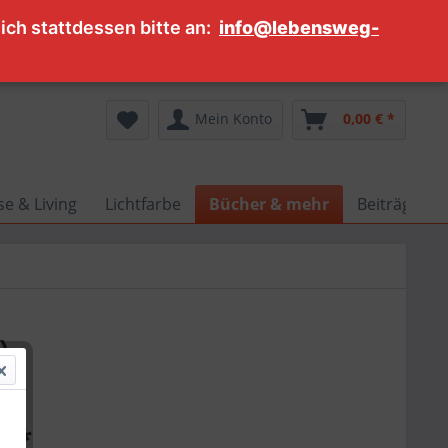
ch stattdessen bitte an:
info@lebensweg-
Service/Hilfe
Mein Konto
0,00 € *
e & Living
Lichtfarbe
Bücher & mehr
Beiträge
)
€ *