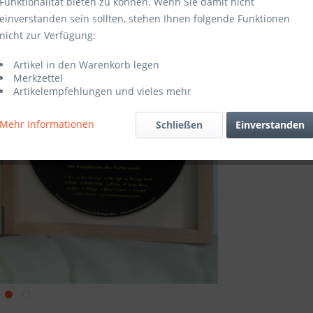
Funktionalität bieten zu können. Wenn Sie damit nicht
inkl. MwSt.
zzg
einverstanden sein sollten, stehen Ihnen folgende Funktionen
Sofort ver
nicht zur Verfügung:
Artikel in den Warenkorb legen
Merkzettel
Vergleic
Artikelempfehlungen und vieles mehr
Artikel-Nr.:
Mehr Informationen
Schließen
Einverstanden