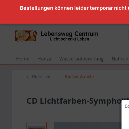
Bestellungen können leider temporär nicht
Home
Hunza
Wasseraufbereitung
Nahrung
Übersicht
Bücher & mehr
CD Lichtfarben-Symphonie
C