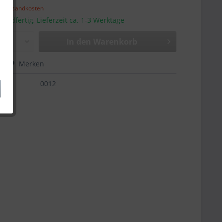
l. Versandkosten
sandfertig, Lieferzeit ca. 1-3 Werktage
In den
Warenkorb
hen
Merken
0012