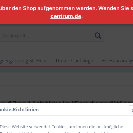
 über den Shop aufgenommen werden. Wenden Sie si
centrum.de
.
sergänzung St. Helia
Unsere Lieblinge
EG-Haaranalys
 13er Lichtkreis (Sonderedition
ookie-Richtlinien
Diese Website verwendet Cookies, um Ihnen die bestmögliche
39,90 